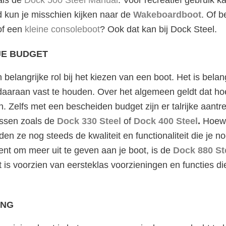
 kun je misschien kijken naar de
Wakeboardboot
. Of 
f een
kleine consoleboot
? Ook dat kan bij Dock Steel.
JE BUDGET
belangrijke rol bij het kiezen van een boot. Het is belan
 daaraan vast te houden. Over het algemeen geldt dat ho
n. Zelfs met een bescheiden budget zijn er talrijke aantre
assen zoals de
Dock 330 Steel
of
Dock 400 Steel
.
Hoewe
eden ze nog steeds de kwaliteit en functionaliteit die je n
bent om meer uit te geven aan je boot, is de
Dock 880 St
 is voorzien van eersteklas voorzieningen en functies die
ING