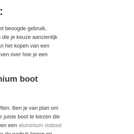
:
Het beoogde gebruik,
 die je keuze aanzienlijk
van het kopen van een
even over hoe je een
inium boot
eften. Ben je van plan om
 juiste boot te kiezen die
hien een
aluminium visboot
an de nadruk liggen op