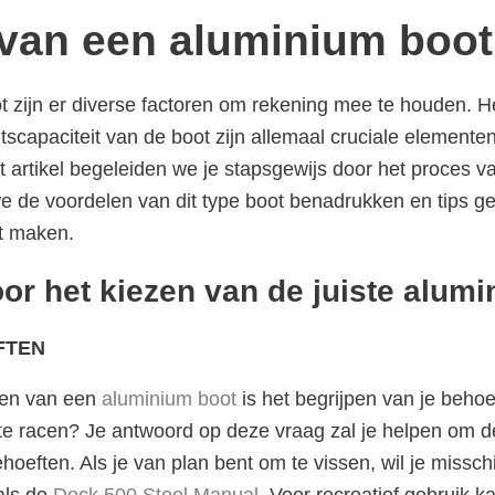
van een aluminium boot
t zijn er diverse factoren om rekening mee te houden. 
scapaciteit van de boot zijn allemaal cruciale elementen
t artikel begeleiden we je stapsgewijs door het proces 
e de voordelen van dit type boot benadrukken en tips g
t maken.
or het kiezen van de juiste alum
FTEN
open van een
aluminium boot
is het begrijpen van je beho
 te racen? Je antwoord op deze vraag zal je helpen om de
ehoeften. Als je van plan bent om te vissen, wil je missc
als de
Dock 500 Steel Manual
. Voor recreatief gebruik k