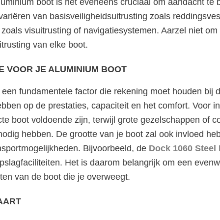
luminium boot is het eveneens cruciaal om aandacht te b
 variëren van basisveiligheidsuitrusting zoals reddingsve
 zoals visuitrusting of navigatiesystemen. Aarzel niet om
trusting van elke boot.
E VOOR JE ALUMINIUM BOOT
s een fundamentele factor die rekening moet houden bij 
bben op de prestaties, capaciteit en het comfort. Voor in
e boot voldoende zijn, terwijl grote gezelschappen of c
 nodig hebben. De grootte van je boot zal ook invloed he
sportmogelijkheden. Bijvoorbeeld, de
Dock 1060 Steel
pslagfaciliteiten. Het is daarom belangrijk om een evenwi
ten van de boot die je overweegt.
AART