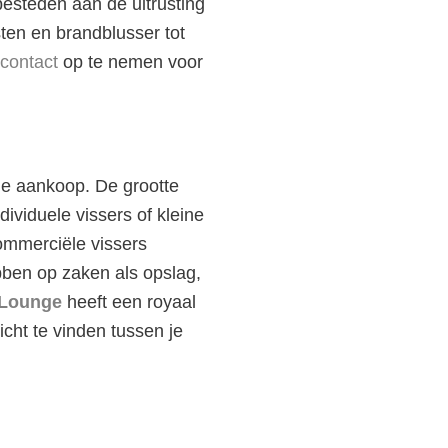
esteden aan de uitrusting
sten en brandblusser tot
contact
op te nemen voor
de aankoop. De grootte
dividuele vissers of kleine
ommerciële vissers
bben op zaken als opslag,
 Lounge
heeft een royaal
cht te vinden tussen je