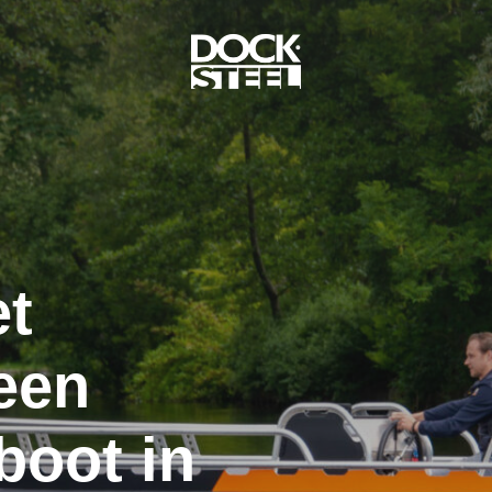
et
een
boot in