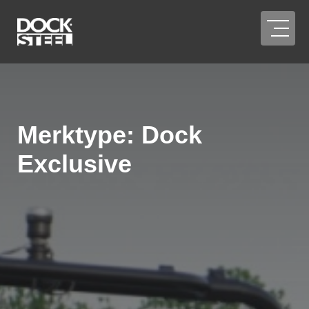
Merktype:
Dock
Exclusive